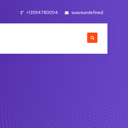
+13594780004
suaveundefined