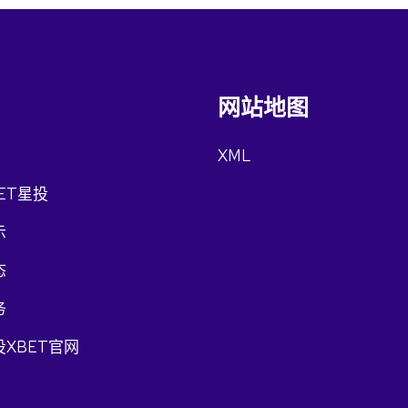
网站地图
XML
ET星投
示
态
务
XBET官网