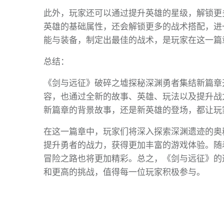
此外，玩家还可以通过提升英雄的星级，解锁更
英雄的基础属性，还会解锁更多的战术搭配，进
能与装备，制定出最佳的战术，是玩家在这一篇
总结：
《剑与远征》破碎之墟探秘深渊勇者集结新篇章
容，也通过全新的故事、英雄、玩法以及提升战
新篇章的背景故事，还是新英雄的登场，都让玩
在这一篇章中，玩家们将深入探索深渊遗迹的奥
提升勇者的战力，获得更加丰富的游戏体验。随
冒险之路也将更加精彩。总之，《剑与远征》的
和更高的挑战，值得每一位玩家积极参与。