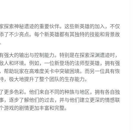
家探索神秘遗迹的重要伙伴。这些新英雄的加入，不仅
添了不少亮点。每个新英雄都有其独特的技能和背景故
。
有强大的输出与控制能力。特别是在探索深渊遗迹时，
敌人和环境。例如，一位新登场的法师型英雄，拥有强
，帮助玩家在高难度关卡中突破困境。而另一位具有恢
持，极大地提升了整个团队的生存能力。
了更多色彩。他们来自不同的种族与地区，拥有各自独
事，逐步了解他们的过去，并与他们建立更深的情感联
个游戏的剧情更加丰富和完整。