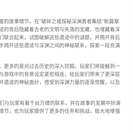
富的故事情节。在“破碎之墟探秘深渊勇者集结”新篇章
迹的背后隐藏着古老的文明与失落的宝藏，也埋藏着深
们联合起来，试图破解这些遗迹中的谜题，并揭开背后
步揭开这些遗迹与深渊之间的神秘联系，探索一段充满
，更多的是对过去历史的深入挖掘。玩家们将接触到一
与游戏中的背景设定紧密相连，给玩家们带来了更深层
开遗迹的神秘面纱，感受到深渊力量的逐渐觉醒，以及
他们与玩家有着千丝万缕的联系，并在故事的发展中扮演
情节，也为玩家提供了更多的任务和挑战，极大地增强