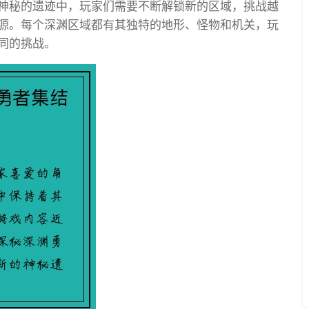
神秘的遗迹中，玩家们需要不断解锁新的区域，挑战越
源。每个深渊区域都有其独特的地形、怪物和机关，玩
同的挑战。