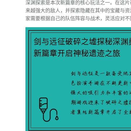
深渊探索是本次新篇章的核心玩法之一。在这片
来越强大的敌人，并探索隐藏在其中的宝藏与资
家需要根据自己的队伍阵容与战术，灵活应对不