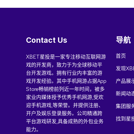
Contact Us
导航
首页
XBET星投是一家专注移动互联网游
戏的开发商，致力于为全球移动平
发现XB
台开发游戏。拥有行业内丰富的游
戏开发经验。其中手机网游占据App
产品展
Store畅销榜前列近一年时间，被多
新闻动
家业内媒体授予优秀手机网游,受欢
迎手机游戏,等荣誉。并提供注册、
集团服
开户及娱乐登录服务。公司精通跨
找到星投
平台游戏研发,具备成熟的外包业务
能力。