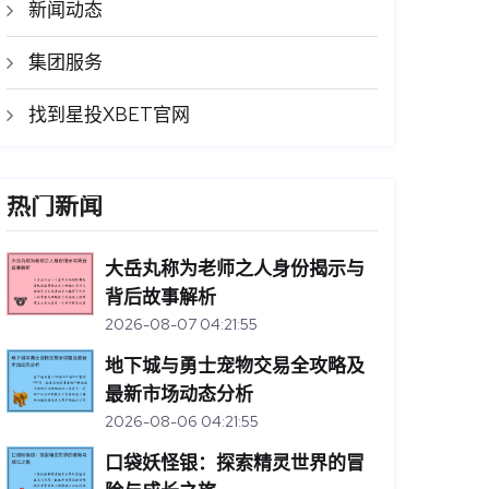
新闻动态
集团服务
找到星投XBET官网
热门新闻
大岳丸称为老师之人身份揭示与
背后故事解析
2026-08-07 04:21:55
地下城与勇士宠物交易全攻略及
最新市场动态分析
2026-08-06 04:21:55
口袋妖怪银：探索精灵世界的冒