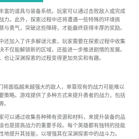
丰富的道具与装备系统。玩家可以通过击败敌人或完成
战力。此外，探索过程中还将遭遇一些特殊的环境挑
慧与勇气，突破这些障碍，才能最终获得丰厚的奖励。
中还加入了许多解谜元素，玩家需要在探索过程中收集
决不仅能解锁新的区域，还能进一步推进剧情的发展。
，也让深渊探索的过程变得更加充实和有趣。
家们将面临越来越强大的敌人，单靠现有的战力可能难以
要策略。游戏提供了多种方式来提升勇者的战力，包括
等。
家可以通过收集各种稀有资源和材料，来提升装备的品
级也是提高战力的重要手段。每个英雄都有独特的技能
性地提升其技能，以增强其在深渊探索中的战斗力。