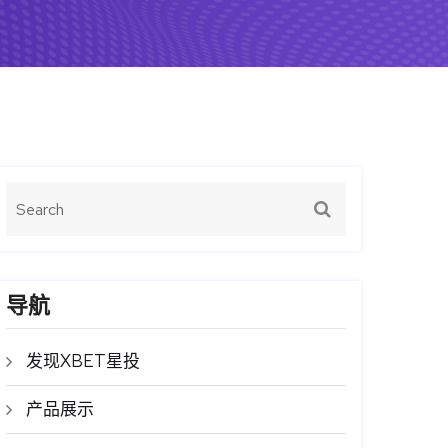
导航
发现XBET星投
产品展示