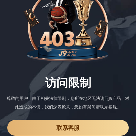
访问限制
尊敬的用户，由于相关法律限制，您所在地区无法访问J9产品，对
此造成的不便，我们深表歉意，您如有疑问请联系客服。
联系客服