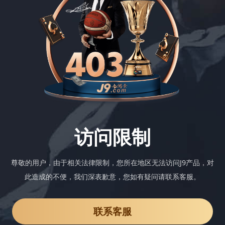
访问限制
尊敬的用户，由于相关法律限制，您所在地区无法访问J9产品，对
此造成的不便，我们深表歉意，您如有疑问请联系客服。
联系客服